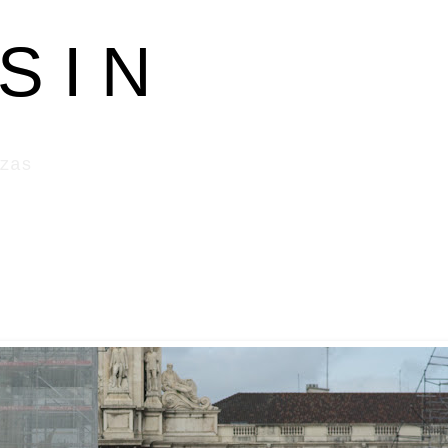
S I N
zas