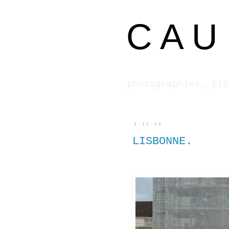
C A U 
photographies, piz
3.12.12
LISBONNE.