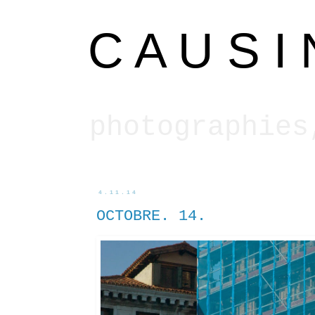
C A U S I 
photographies
4.11.14
OCTOBRE. 14.