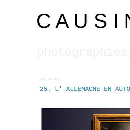
C A U S I 
photographies
28.10.25
25. L' ALLEMAGNE EN AUT